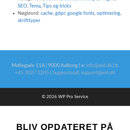
SEO
,
Tema
,
Tips og tricks
Nøgleord:
cache
,
gdpr
,
google fonts
,
optimering
,
skrifttyper
Møllegade 11A | 9000 Aalborg | e:
info@eid.dk
| t:
+45 3027 2205
|
Supportmail: support@eid.dk
© 2026 WP Pro Service
BLIV OPDATERET PÅ