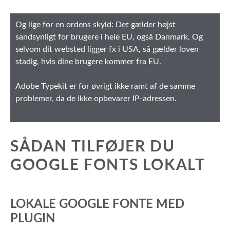
Og lige for en ordens skyld: Det gælder højst
sandsynligt for brugere i hele EU, også Danmark. Og
selvom dit websted ligger fx i USA, så gælder loven
stadig, hvis dine brugere kommer fra EU.
Adobe Typekit er for øvrigt ikke ramt af de samme
problemer, da de ikke opbevarer IP-adressen.
SÅDAN TILFØJER DU
GOOGLE FONTS LOKALT
LOKALE GOOGLE FONTE MED
PLUGIN